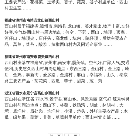
主要农产品：花椰菜、玉米尖、杏子、蕹菜、谷子村里单位：西山
村卫生室 ……
福建省漳州市南靖县龙山镇西山村
西山村属于福建省,漳州市,南靖县,龙山镇。英才辈出,物产丰富,友好
好客,空气好西山村与周边地点：何空，下郭，西山，埔顶，顶庵，
河仔口，埔顶尖，店仔头，高龙线，坑内，院仔顶，后烘主要农产
品：莴苣，菜苔，酸浆，辣椒西山村内及附近企事业 ……
福建省泉州市南安市霞美镇西山村
西山村座落在福建省,泉州市,南安市,霞美镇。空气好,广聚人气,交通
便利,历史悠久西山村与周边地点：东西三路，金山村，金上路，崎
后，金鸡，泰新街，爱乡路，金浦村，麻山，幸福桥，山头，泰康
路主要农产品：菊花菜，西瓜，李子，甜菜，葱，菊 ……
浙江省丽水市景宁县葛山乡西山村
西山村在浙江省,丽水市,景宁县,葛山乡。风景秀丽,空气好,毓秀钟灵
西山村与周边地点：西山下，林茆，铁汤湾，胡处，林胡村，大
塆，底垟村，后处岗，坑垟村，小溪，岱头，外垟主要农产品：木
瓜，绿苹果，茼蒿，韭菜，草莓村里单位：西山村党支部 ……