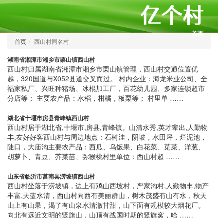
首页
首页
西山村同名村
湖南省湘潭市湘乡市栗山镇西山村
西山村归属湖南省湘潭市湘乡市栗山镇管理，西山村交通位置优
越，320国道与X052县道交叉而过。 村内企业：海龙米业公司、全
福家私厂、兴旺种猪场、冰棍加工厂，百花幼儿园、多家连锁超市
分店等； 主要农产品：水稻，柑橘，板栗等； 村里单 ……
湖北省十堰市房县青峰镇西山村
西山村居于湖北省,十堰市,房县,青峰镇。山清水秀,英才辈出,人勤物
丰,友好好客西山村与周边地点：石树洼，阴坡，水田坪，烂泥池，
陡口，大庙沟主要农产品：西瓜、乌饭果、白花菜、苋菜、洋葱、
胡萝卜、青豆、芥菜苗、弥猴桃村里单位：西山村超 ……
山东省临沂市莒南县涝坡镇西山村
西山村坐落于涝坡镇，边上有鸡山西坡村，严家沟村,人勤物丰,物产
丰富,天蓝水清，西山村向西有美丽群山，树木茂盛有山有水，秋天
山上有山果，渴了有山泉水清澈甘甜，山下面有规模较大烟花厂。
向北有远近文明的竖旗山，山顶有战国时期的竖旗窝，哈 ……