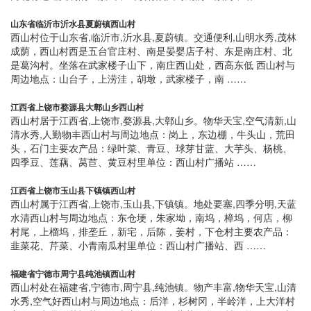
山东省临沂市沂水县夏蔚镇西山村
西山村位于山东省,临沂市,沂水县,夏蔚镇。交通便利,山明水秀,茂林
成荫，西山村西是五台官庄村、南是晏婴店子村、东是南庄村、北
是葛沟村。坐落在武家楼子山下，南庄西山处，西高东低 西山村与
周边地点：山台子，上涝洼，胡墩，武家楼子，南 ……
江西省上饶市婺源县大鄣山乡西山村
西山村居于江西省,上饶市,婺源县,大鄣山乡。物华天宝,空气清新,山
清水秀,人勤物丰西山村与周边地点：岗上，东边棚，牛头山，荒田
头，石门主要农产品：绿叶菜、青豆、球芽甘蓝、大芋头、杨桃、
四季豆、莲藕、莴苣、黄豆村里单位：西山村广播站 ……
江西省上饶市玉山县下镇镇西山村
西山村属于江西省,上饶市,玉山县,下镇镇。地处要塞,四季分明,天蓝
水清西山村与周边地点：东仓埂，朱家坳，南坞，樟坞，何店，柳
村尾，上榴坞，排垄丘，新宅，后陈，姜村，下仓村主要农产品：
韭菜花、芹菜、小青南瓜村里单位：西山村广播站、西 ……
福建省宁德市周宁县纯池镇西山村
西山村处在福建省,宁德市,周宁县,纯池镇。物产丰富,物华天宝,山清
水秀,空气好西山村与周边地点：后洋，杉树冈，半岭洋，上大洋村