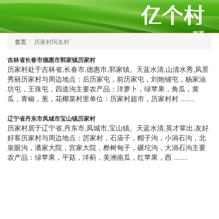
首页
首页
历家村同名村
吉林省长春市德惠市郭家镇历家村
历家村处于吉林省,长春市,德惠市,郭家镇。天蓝水清,山清水秀,风景
秀丽历家村与周边地点：后历家屯，前历家屯，刘炮铺屯，杨家油
坊屯，王珠屯，四道沟主要农产品：洋萝卜，绿苹果，角瓜，黄
瓜，青椒，葱，花椰菜村里单位：历家村超市，历家村村 ……
辽宁省丹东市凤城市宝山镇历家村
历家村居于辽宁省,丹东市,凤城市,宝山镇。天蓝水清,英才辈出,友好
好客历家村与周边地点：厉家村，石庙子，帽子沟，小淌石沟，北
泉眼沟，潘家大院，宫家大院，桦树甸子，碾坨沟，大淌石沟主要
农产品：绿苹果，平菇，洋蓟，美洲南瓜，红苹果，西 ……