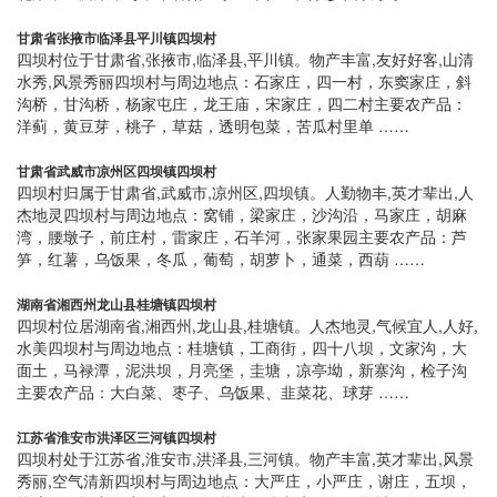
甘肃省张掖市临泽县平川镇四坝村
四坝村位于甘肃省,张掖市,临泽县,平川镇。物产丰富,友好好客,山清
水秀,风景秀丽四坝村与周边地点：石家庄，四一村，东窦家庄，斜
沟桥，甘沟桥，杨家屯庄，龙王庙，宋家庄，四二村主要农产品：
洋蓟，黄豆芽，桃子，草菇，透明包菜，苦瓜村里单 ……
甘肃省武威市凉州区四坝镇四坝村
四坝村归属于甘肃省,武威市,凉州区,四坝镇。人勤物丰,英才辈出,人
杰地灵四坝村与周边地点：窝铺，梁家庄，沙沟沿，马家庄，胡麻
湾，腰墩子，前庄村，雷家庄，石羊河，张家果园主要农产品：芦
笋，红薯，乌饭果，冬瓜，葡萄，胡萝卜，通菜，西葫 ……
湖南省湘西州龙山县桂塘镇四坝村
四坝村位居湖南省,湘西州,龙山县,桂塘镇。人杰地灵,气候宜人,人好,
水美四坝村与周边地点：桂塘镇，工商街，四十八坝，文家沟，大
面土，马禄潭，泥洪坝，月亮堡，圭塘，凉亭坳，新寨沟，检子沟
主要农产品：大白菜、枣子、乌饭果、韭菜花、球芽 ……
江苏省淮安市洪泽区三河镇四坝村
四坝村处于江苏省,淮安市,洪泽县,三河镇。物产丰富,英才辈出,风景
秀丽,空气清新四坝村与周边地点：大严庄，小严庄，谢庄，五坝，