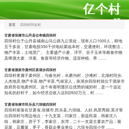
首页
首页
四坝村同名村
甘肃省张掖市山丹县位奇镇四坝村
四坝村位于山丹县城南山马公路九公里处，现有人口1000人，耕地
五千多亩，甘肃电投330千伏电站紧临本村，交通便利，环境整洁，
物产丰富，土地宽广。 主要盛产小麦、洋芋、谷子玉米等粮食作物
及啤酒大麦、洋葱、食葵等经济作物。适宜种植、养 ……
甘肃省酒泉市肃州区泉湖乡四坝村
四坝村隶属于肃州区，与春光村，水磨沟村，沙滩村，北湖村同乡,
人杰地灵,物产丰富,物产丰富,气候宜人，泉湖乡四坝村就位于酒泉市
政府所在地肃州区。这个有着明显区位优势的城郊村，是一个远近
知名的好村子，如今经济总收入达到2932万元，村 ……
甘肃省张掖市民乐县六坝镇四坝村
四坝村座落在甘肃省,张掖市,民乐县,六坝镇。人好,风景秀丽,英才辈
出四坝村与周边地点：十九支渠，闫家庄，新益民渠，韩家庄八
组，韩家庄，房子下，李家庄，东湾，二十一支渠主要农产品：菊
花菜，豆瓣菜，枣子，香菇企事业单位：六坝乡四坝小学 ……