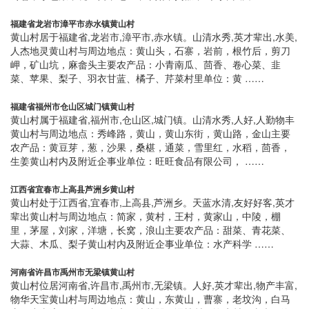
福建省龙岩市漳平市赤水镇黄山村
黄山村居于福建省,龙岩市,漳平市,赤水镇。山清水秀,英才辈出,水美,
人杰地灵黄山村与周边地点：黄山头，石寨，岩前，根竹后，剪刀
岬，矿山坑，麻畲头主要农产品：小青南瓜、茴香、卷心菜、韭
菜、苹果、梨子、羽衣甘蓝、橘子、芹菜村里单位：黄 ……
福建省福州市仓山区城门镇黄山村
黄山村属于福建省,福州市,仓山区,城门镇。山清水秀,人好,人勤物丰
黄山村与周边地点：秀峰路，黄山，黄山东街，黄山路，金山主要
农产品：黄豆芽，葱，沙果，桑椹，通菜，雪里红，水稻，茴香，
生姜黄山村内及附近企事业单位：旺旺食品有限公司， ……
江西省宜春市上高县芦洲乡黄山村
黄山村处于江西省,宜春市,上高县,芦洲乡。天蓝水清,友好好客,英才
辈出黄山村与周边地点：简家，黄村，王村，黄家山，中陵，棚
里，茅屋，刘家，洋塘，长窝，浪山主要农产品：甜菜、青花菜、
大蒜、木瓜、梨子黄山村内及附近企事业单位：水产科学 ……
河南省许昌市禹州市无梁镇黄山村
黄山村位居河南省,许昌市,禹州市,无梁镇。人好,英才辈出,物产丰富,
物华天宝黄山村与周边地点：黄山，东黄山，曹寨，老坟沟，白马