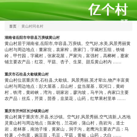
首页
首页
黄山村同名村
湖南省岳阳市华容县万庾镇黄山村
黄山村居于湖南省,岳阳市,华容县,万庾镇。空气好,水美,风景秀丽黄
山村与周边地点：董家垸，袁家榨，唐家门，字藏村五组，铁铺
岭，甲竹园，字藏村，张家花屋，严家沟，富强村，高榔树，蹇家
铺主要农产品：红苕、平菇、杏子、生菜、甜瓜黄山村内 ……
重庆市石柱县大歇镇黄山村
黄山村位居重庆市,石柱县,大歇镇。风景秀丽,英才辈出,物产丰富黄
山村与周边地点：彭大屋基，后山村，盆当屋基，双河口，黄岭
村，铁湾，黄岭峡，湾沟，胡家岩，廖沟坡，马半沟，冉家口主要
农产品：丝瓜，芹菜，茴香，韭菜花，山药，红苹果村里单 ……
重庆市开州区长沙镇黄山村
黄山村属于重庆市,开县,长沙镇。空气好,风景秀丽,空气清新,人杰地
灵黄山村与周边地点：陈家包，兰花岭，蒲山村，燕岩沟，道士
岩，老林寨，南池子垭，黄家山，洞子沟，老鹰沟主要农产品：马
铃薯，小包菜，豌豆苗，毛豆，平菇，黄椒，山药，大白 ……