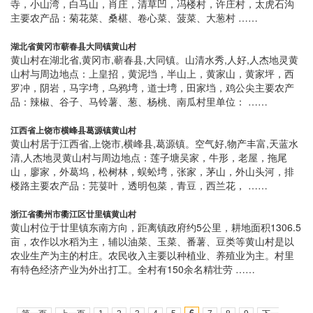
寺，小山湾，白马山，肖庄，清草凹，冯楼村，许庄村，太虎石沟
主要农产品：菊花菜、桑椹、卷心菜、菠菜、大葱村 ……
湖北省黄冈市蕲春县大同镇黄山村
黄山村在湖北省,黄冈市,蕲春县,大同镇。山清水秀,人好,人杰地灵黄
山村与周边地点：上皇招，黄泥垱，半山上，黄家山，黄家坪，西
罗冲，阴岩，马字塆，乌鸦塆，道士塆，田家垱，鸡公尖主要农产
品：辣椒、谷子、马铃薯、葱、杨桃、南瓜村里单位： ……
江西省上饶市横峰县葛源镇黄山村
黄山村居于江西省,上饶市,横峰县,葛源镇。空气好,物产丰富,天蓝水
清,人杰地灵黄山村与周边地点：莲子塘吴家，牛形，老屋，拖尾
山，廖家，外葛坞，松树林，蜈蚣塆，张家，茅山，外山头河，排
楼路主要农产品：芫荽叶，透明包菜，青豆，西兰花， ……
浙江省衢州市衢江区廿里镇黄山村
黄山村位于廿里镇东南方向，距离镇政府约5公里，耕地面积1306.5
亩，农作以水稻为主，辅以油菜、玉菜、番薯、豆类等黄山村是以
农业生产为主的村庄。农民收入主要以种植业、养殖业为主。村里
有特色经济产业为外出打工。全村有150余名精壮劳 ……