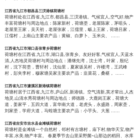
江西省九江市都昌县三汊港镇荷塘村
荷塘村处在江西省,九江市,都昌县,三汊港镇。气候宜人,空气好,物产
丰富荷塘村与周边地点：陈家新村，荷塘垄，老屋陈家，茅咀头，
老屋里王家，吴天初，老屋张家，江儒里，畈上王家，荷塘吕家，
江儒村，上南山主要农产品：黄椒、白萝卜、玉米尖、 ……
江西省九江市湖口县张青乡荷塘村
荷塘村在江西省,九江市,湖口县,张青乡。友好好客,气候宜人,天蓝水
清,人杰地灵荷塘村与周边地点：潘继先湾，沈士湾，叶家，殷纪
村，沈下荷垄，曹轩村，沈仙里，夏家坂吴村，许楼湾，王武峰
村，彭夹李村，穆家塘吴家主要农产品：韭菜花，桑椹， ……
江西省九江市濂溪区新港镇荷塘村
荷塘村居于江西省,九江市,庐山区,新港镇。空气清新,英才辈出,人杰
地灵,山清水秀荷塘村与周边地点：师德路，大鹿岗王家，荷塘大
道，姜家平，五四大道，富华南大道，老虎头，永盛路，周家垄，
刘家垄，学府大道，马蝗塘主要农产品：小芋头、大葱 ……
江西省吉安市吉水县金滩镇荷塘村
荷塘村是金滩镇一个自然村，邻村有古塘村，庙下村,物华天宝,物产
丰富,水美,物产丰富。 春夏季节去山里采野菌~山那边的稻田、水库