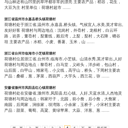
与山林还有山凹里的草坪都非常的漂亮 主要农产品：稻谷，花生，
大豆为主 村里单位：荷塘村超市 ……
浙江省温州市永嘉县桥头镇荷塘村
荷塘村处于浙江省,温州市,永嘉县,桥头镇。气候宜人,水美,英才辈出,
友好好客 荷塘村与周边地点：沈岗村，外岙村，龙根村，白云环
路，岩弄，董岙村，梨董线，殿后湾，上梨，梨村，大石降，晒谷
坦 主要农产品：水稻、小麦、番薯、玉米，山 ……
浙江省台州市临海市小芝镇荷塘村
荷塘村位居浙江省,台州市,临海市,小芝镇。山清水秀,英才辈出,人好
荷塘村与周边地点：黎岙村，白马堂，义岭头，洋步岭，包山村，
山后面，白甲山，雉家毛，小义线，高宇山，桥头，下周村主要农
产品：桑椹，葱，茅菜，西葫芦，大芋头，西兰花，弥 ……
安徽省滁州市凤阳县红心镇荷塘村
荷塘村处在安徽省,滁州市,凤阳县,红心镇。人好,天蓝水清,人杰地灵
荷塘村与周边地点：韩家圩子，北园，前小詹，后小詹，大詹家，
南园，后周家，涧徐家，坝湾陈，小余家，玉桥子，小宋村主要农
产品：甜菜、葡萄、高粱、黄绿苹果、大蒜、洋葱、葱 ……