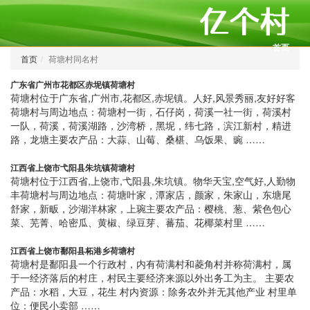
首页
首页
荷塘村同名村
广东省广州市花都区赤坭镇荷塘村
荷塘村位于广东省,广州市,花都区,赤坭镇。人好,风景秀丽,友好好客
荷塘村与周边地点：荷塘村一街，石仔岗，荷溪一社一街，荷溪村
一队，荷溪，荷溪湖路，沙湾桥，黑坭，纬七路，滨江新村，精进
路，龙塘主要农产品：大蒜、山莓、桑椹、乌饭果、豌 ……
江西省上饶市弋阳县朱坑镇荷塘村
荷塘村位于江西省,上饶市,弋阳县,朱坑镇。物华天宝,空气好,人勤物
丰荷塘村与周边地点：荷塘叶家，潭家店，颜家，朱家山，东塘尾
舒家，新畈，沙湖洋林家，上琬主要农产品：樱桃、葱、紫色包心
菜、芜菁、哈密瓜、黄椒、绿豆芽、蕃茄、花椰菜村里 ……
江西省上饶市鄱阳县柘港乡荷塘村
荷塘村是鄱阳县一个行政村，内有荷满村和菱角村并称荷满村，属
于一经济落后的村庄，村民主要经济来源以外出务工为主。 主要农
产品：水稻，大豆，花生 村内资源：除务农外并无其他产业 村里单
位：便民小卖部 ……