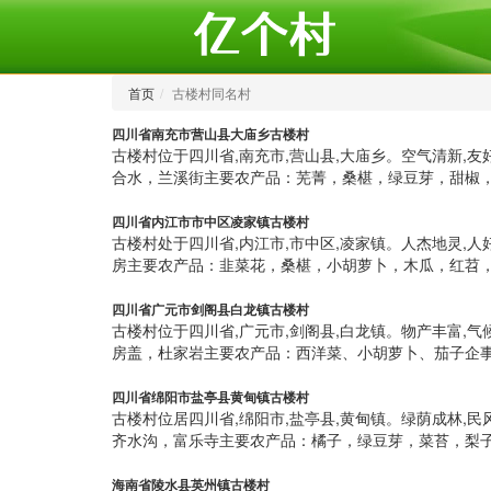
首页
古楼村同名村
四川省南充市营山县大庙乡古楼村
古楼村位于四川省,南充市,营山县,大庙乡。空气清新
合水，兰溪街主要农产品：芜菁，桑椹，绿豆芽，甜椒，
四川省内江市市中区凌家镇古楼村
古楼村处于四川省,内江市,市中区,凌家镇。人杰地灵
房主要农产品：韭菜花，桑椹，小胡萝卜，木瓜，红苕，
四川省广元市剑阁县白龙镇古楼村
古楼村位于四川省,广元市,剑阁县,白龙镇。物产丰富
房盖，杜家岩主要农产品：西洋菜、小胡萝卜、茄子企事
四川省绵阳市盐亭县黄甸镇古楼村
古楼村位居四川省,绵阳市,盐亭县,黄甸镇。绿荫成林,
齐水沟，富乐寺主要农产品：橘子，绿豆芽，菜苔，梨子
海南省陵水县英州镇古楼村