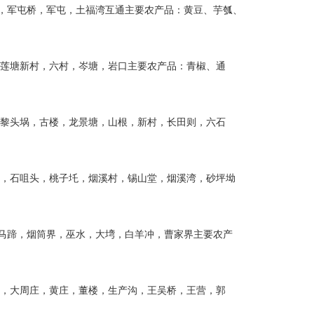
隆，军屯桥，军屯，土福湾互通主要农产品：黄豆、芋瓠、
外，莲塘新村，六村，岑塘，岩口主要农产品：青椒、通
浪，黎头埚，古楼，龙景塘，山根，新村，长田则，六石
灰圫，石咀头，桃子圫，烟溪村，锡山堂，烟溪湾，砂坪坳
，马蹄，烟筒界，巫水，大塆，白羊冲，曹家界主要农产
周庄，大周庄，黄庄，董楼，生产沟，王吴桥，王营，郭