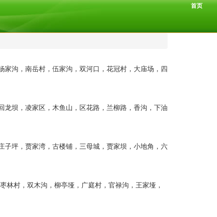
首页
，杨家沟，南岳村，伍家沟，双河口，花冠村，大庙场，四
，回龙坝，凌家区，木鱼山，区花路，兰柳路，香沟，下油
，庄子坪，贾家湾，古楼铺，三母城，贾家坝，小地角，六
子，枣林村，双木沟，柳亭垭，广庭村，官禄沟，王家垭，