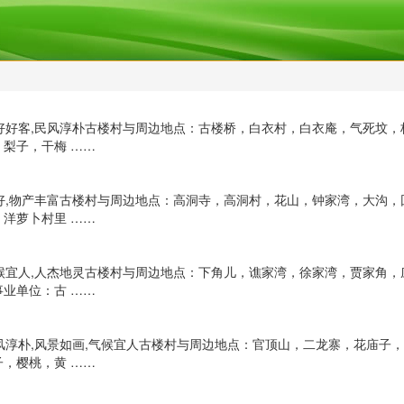
,友好好客,民风淳朴古楼村与周边地点：古楼桥，白衣村，白衣庵，气死坟
梨子，干梅 ……
,人好,物产丰富古楼村与周边地点：高洞寺，高洞村，花山，钟家湾，大沟
洋萝卜村里 ……
,气候宜人,人杰地灵古楼村与周边地点：下角儿，谯家湾，徐家湾，贾家角
业单位：古 ……
民风淳朴,风景如画,气候宜人古楼村与周边地点：官顶山，二龙寨，花庙
，樱桃，黄 ……