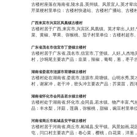
古楼村座落在海南省,陵水县,英州镇。风景宜人,英才
芹菜梗村里单位：古楼村快递站、古楼村广播站、古楼村
广西来宾市兴宾区凤凰镇古楼村
古楼村居于广西,来宾市,兴宾区,凤凰镇。英才辈出,人
菜、黄椒、苹果、弥猴桃、茄子村里单位：古楼村超市、
广东省茂名市信宜市丁堡镇古楼村
古楼村居于广东省,茂名市,信宜市,丁堡镇。人好,人杰
村，沙垌尾主要农产品：韭菜，辣椒，葡萄，葱，枣子古
湖南省娄底市涟源市荷塘镇古楼村
古楼村处在湖南省,娄底市,涟源市,荷塘镇。山明水秀,
村，谢家冲，老干冲，密头冲主要农产品：芥菜苗，西洋
湖南省怀化市会同县若水镇古楼村
古楼村处于湖南省,怀化市,会同县,若水镇。物产丰富
品：丰水梨，洋菇，莲藕，弥猴桃，甜椒，豌豆村里单位
河南省商丘市柘城县安平镇古楼村
古楼村居于河南省,商丘市,柘城县,安平镇。风景如画,
屯，闫口村主要农产品：卷心菜，樱桃，白花菜，洋葱，