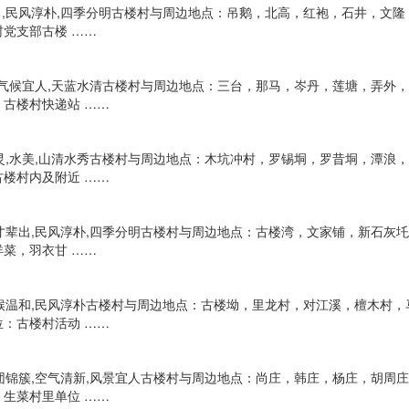
辈出,民风淳朴,四季分明古楼村与周边地点：吊鹅，北高，红袍，石井，文
党支部古楼 ……
好,气候宜人,天蓝水清古楼村与周边地点：三台，那马，岑丹，莲塘，弄
古楼村快递站 ……
地灵,水美,山清水秀古楼村与周边地点：木坑冲村，罗锡垌，罗昔垌，潭
楼村内及附近 ……
英才辈出,民风淳朴,四季分明古楼村与周边地点：古楼湾，文家铺，新石
菜，羽衣甘 ……
,气候温和,民风淳朴古楼村与周边地点：古楼坳，里龙村，对江溪，檀木村
：古楼村活动 ……
花团锦簇,空气清新,风景宜人古楼村与周边地点：尚庄，韩庄，杨庄，胡
生菜村里单位 ……