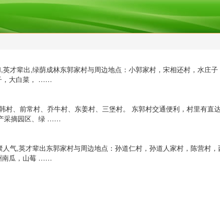
温和,英才辈出,绿荫成林东郭家村与周边地点：小郭家村，宋相还村，水庄
，大白菜， ……
韩村、前常村、乔牛村、东姜村、三堡村。 东郭村交通便利，村里有直
产采摘园区、绿 ……
,广聚人气,英才辈出东郭家村与周边地点：孙道仁村，孙道人家村，陈营村
南瓜，山莓 ……