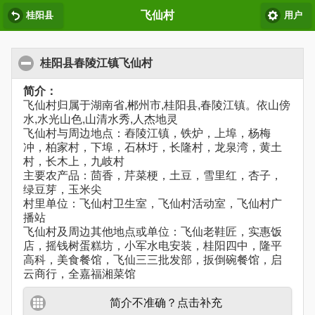
飞仙村
桂阳县
用户
桂阳县春陵江镇飞仙村
简介：
飞仙村归属于湖南省,郴州市,桂阳县,春陵江镇。依山傍
水,水光山色,山清水秀,人杰地灵
飞仙村与周边地点：舂陵江镇，铁炉，上埠，杨梅
冲，柏家村，下埠，石林圩，长隆村，龙泉湾，黄土
村，长木上，九岐村
主要农产品：茴香，芹菜梗，土豆，雪里红，杏子，
绿豆芽，玉米尖
村里单位：飞仙村卫生室，飞仙村活动室，飞仙村广
播站
飞仙村及周边其他地点或单位：飞仙老鞋匠，实惠饭
店，摇钱树蛋糕坊，小军水电安装，桂阳四中，隆平
高科，美食餐馆，飞仙三三批发部，扳倒碗餐馆，启
云商行，全嘉福湘菜馆
简介不准确？点击补充