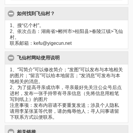
如何找到飞仙村？
1、搜“亿个村”。
2、依次点击：湖南省>郴州市>桂阳县>春陵江镇>飞仙
村。
联系邮箱：kefu@yigecun.net
飞仙村网站使用说明
1、“写简介”可以修改简介；“发图”可以发布与本地相关
的图片；“留言”可以给本地留言；“发消息”可发布与本
地相关的消息。
2、为了提高寻亲成功率，寻亲最好先关注公众号后点
进村，发布一张手持带有寻亲信息（先将信息用粗笔
写到纸上）的图片
注意事项：发布内容请不要重复发送；涉及个人隐私
请用李某张某等代替，请勿侮辱他人；寻人问事请留
下联系方式以便联系。
相关链接