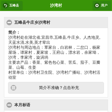
沙湾村
五峰县
用户
五峰县牛庄乡沙湾村
简介：
沙湾村处在湖北省,宜昌市,五峰县,牛庄乡。人杰地灵,
天蓝水清,水美,英才辈出
沙湾村与周边地点：覃家台，白岩林，二岔口，杨家
屋场，谭家村，夏家坡，王府山，漂水岩，余家坳，
沙湾，李家湾，旋涡埫
主要农产品：香菜、紫色包心菜、苦瓜、茄子、豆瓣
菜、山莓、生姜
村里单位：沙湾村卫生院、沙湾村广播站、沙湾村活
动室
简介不准确？点击补充
本月标语