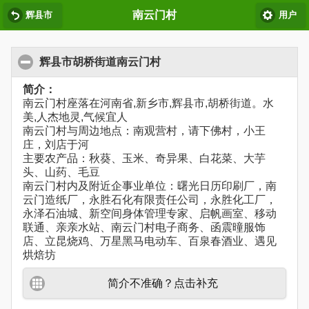
南云门村
辉县市
用户
辉县市胡桥街道南云门村
简介：
南云门村座落在河南省,新乡市,辉县市,胡桥街道。水
美,人杰地灵,气候宜人
南云门村与周边地点：南观营村，请下佛村，小王
庄，刘店于河
主要农产品：秋葵、玉米、奇异果、白花菜、大芋
头、山药、毛豆
南云门村内及附近企事业单位：曙光日历印刷厂，南
云门造纸厂，永胜石化有限责任公司，永胜化工厂，
永泽石油城、新空间身体管理专家、启帆画室、移动
联通、亲亲水站、南云门村电子商务、函震曈服饰
店、立昆烧鸡、万星黑马电动车、百泉春酒业、遇见
烘焙坊
简介不准确？点击补充