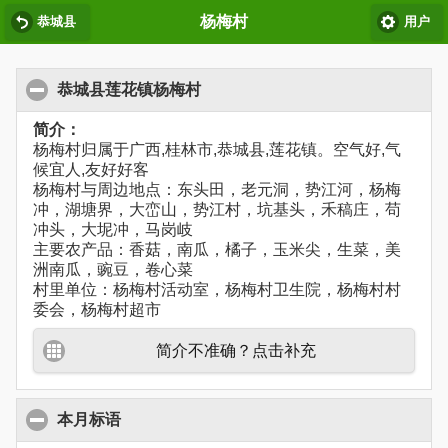
杨梅村
恭城县
用户
恭城县莲花镇杨梅村
简介：
杨梅村归属于广西,桂林市,恭城县,莲花镇。空气好,气
候宜人,友好好客
杨梅村与周边地点：东头田，老元洞，势江河，杨梅
冲，湖塘界，大峦山，势江村，坑基头，禾稿庄，苟
冲头，大坭冲，马岗岐
主要农产品：香菇，南瓜，橘子，玉米尖，生菜，美
洲南瓜，豌豆，卷心菜
村里单位：杨梅村活动室，杨梅村卫生院，杨梅村村
委会，杨梅村超市
简介不准确？点击补充
本月标语