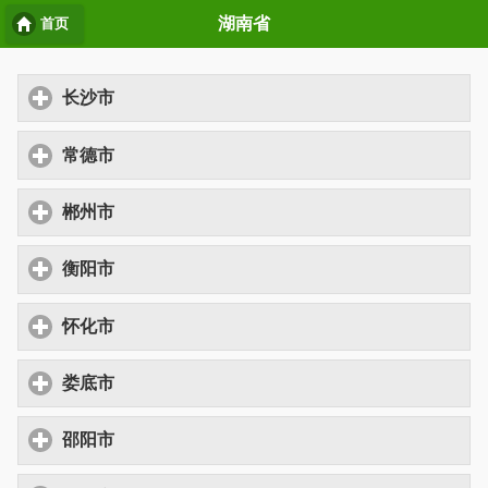
湖南省
首页
长沙市
点击展开
常德市
点击展开
郴州市
点击展开
衡阳市
点击展开
怀化市
点击展开
娄底市
点击展开
邵阳市
点击展开