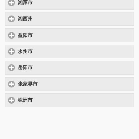
湘潭市
点击展开
湘西州
点击展开
益阳市
点击展开
永州市
点击展开
岳阳市
点击展开
张家界市
点击展开
株洲市
点击展开