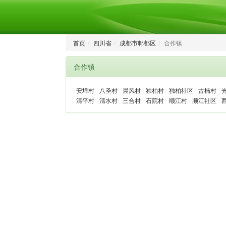
首页
四川省
成都市郫都区
合作镇
合作镇
安埠村
八圣村
晨风村
独柏村
独柏社区
古楠村
清平村
清水村
三合村
石院村
顺江村
顺江社区