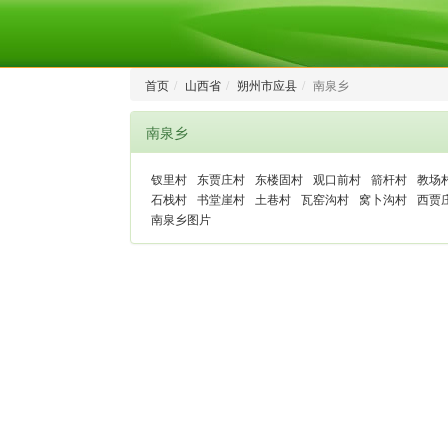
首页
山西省
朔州市应县
南泉乡
南泉乡
钗里村
东贾庄村
东楼固村
观口前村
箭杆村
教场
石栈村
书堂崖村
土巷村
瓦窑沟村
窝卜沟村
西贾
南泉乡图片