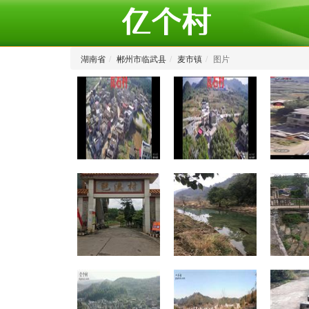
湖南省
郴州市临武县
麦市镇
图片