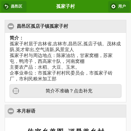
孤家子村
昌邑区
用户
昌邑区孤店子镇孤家子村
简介：
孤家子村居于吉林省,吉林市,昌邑区,孤店子镇。茂林成
荫,英才辈出,空气清新,风景宜人
孤家子村与周边地点：陈家油坊，甘家窝棚，苏家
屯，鸭湾子，西高家十队，河南窝棚
主要农产品：水稻、大豆、玉米。
企事业单位：市孤家子村村民委员会，市孤家子砖
厂，市利民粮米加工部
简介不准确？点击补充
本月标语