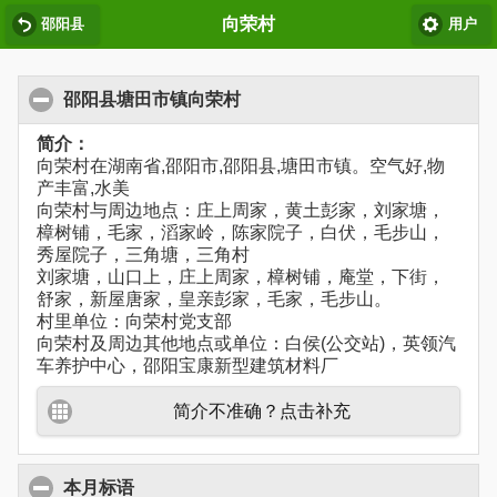
向荣村
邵阳县
用户
邵阳县塘田市镇向荣村
简介：
向荣村在湖南省,邵阳市,邵阳县,塘田市镇。空气好,物
产丰富,水美
向荣村与周边地点：庄上周家，黄土彭家，刘家塘，
樟树铺，毛家，滔家岭，陈家院子，白伏，毛步山，
秀屋院子，三角塘，三角村
刘家塘，山口上，庄上周家，樟树铺，庵堂，下街，
舒家，新屋唐家，皇亲彭家，毛家，毛步山。
村里单位：向荣村党支部
向荣村及周边其他地点或单位：白侯(公交站)，英领汽
车养护中心，邵阳宝康新型建筑材料厂
简介不准确？点击补充
本月标语