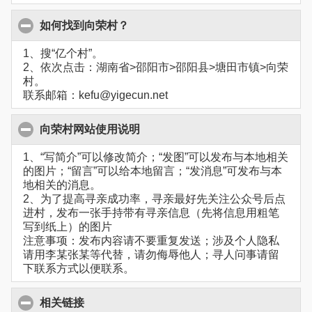
如何找到向荣村？
1、搜“亿个村”。
2、依次点击：湖南省>邵阳市>邵阳县>塘田市镇>向荣
村。
联系邮箱：kefu@yigecun.net
向荣村网站使用说明
1、“写简介”可以修改简介；“发图”可以发布与本地相关
的图片；“留言”可以给本地留言；“发消息”可发布与本
地相关的消息。
2、为了提高寻亲成功率，寻亲最好先关注公众号后点
进村，发布一张手持带有寻亲信息（先将信息用粗笔
写到纸上）的图片
注意事项：发布内容请不要重复发送；涉及个人隐私
请用李某张某等代替，请勿侮辱他人；寻人问事请留
下联系方式以便联系。
相关链接