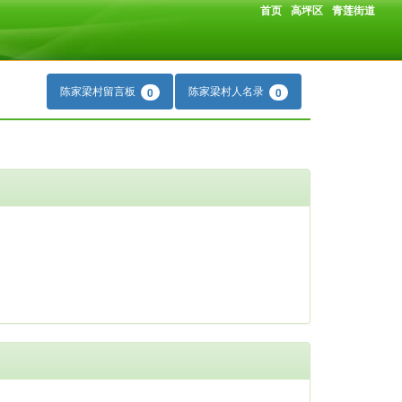
首页
高坪区
青莲街道
陈家梁村留言板
陈家梁村人名录
0
0