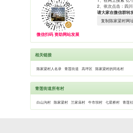
1、在网上搜索“亿个
2、依次点击：四川
请大家在微信群转
复制陈家梁村网
微信扫码 资助网站发展
相关链接
陈家梁村人名录
青莲街道
高坪区
陈家梁村的同名村
青莲街道所有村
白山沟村
陈家梁村
兰家庙村
牛市坝村
七星桥村
青莲