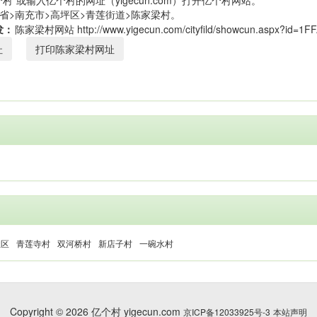
村”或输入亿个村的网址（yigecun.com）打开亿个村网站。
省>南充市>高坪区>青莲街道>陈家梁村。
发：
址
打印陈家梁村网址
社区
青莲寺村
双河桥村
新店子村
一碗水村
Copyright © 2026 亿个村 yigecun.com
京ICP备12033925号-3
本站声明