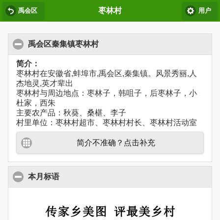
枣林村
禹会区
用户
禹会区秦集镇枣林村
简介：
枣林村在安徽省,蚌埠市,禹会区,秦集镇。风景秀丽,人
杰地灵,英才辈出
枣林村与周边地点：枣林子，韩咀子，后枣林子，小
杜家，西朱
主要农产品：秋葵、桑椹、李子
村里单位：枣林村超市、枣林村村长、枣林村活动室
简介不准确？点击补充
本月标语