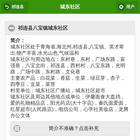
城东社区
祁连县
用户
祁连县八宝镇城东社区
简介：
城东社区处于青海省,海北州,祁连县,八宝镇。英才辈
出,物产丰富,水光山色,气候温和
城东社区与周边地点：东村巷，东村，广场东路，富
强巷，八宝北街，祁连县，西村村，八宝东路，光明
路，广场中路，东村路，文化巷
主要农产品：白花菜，香菇，生菜，绿豆芽，杏子，
四季豆，韭菜，菜苔
村里单位：城东社区广播站，城东社区超市
城东社区及周边其他地点或单位：伊馨面食大盘鸡，
爱的礼物精品店，阳光药店(大十字店)，秦氏面爱面，
红星超市(人民路店)，电信公司，心学社美妆店，龙腾
办公文体
简介不准确？点击补充