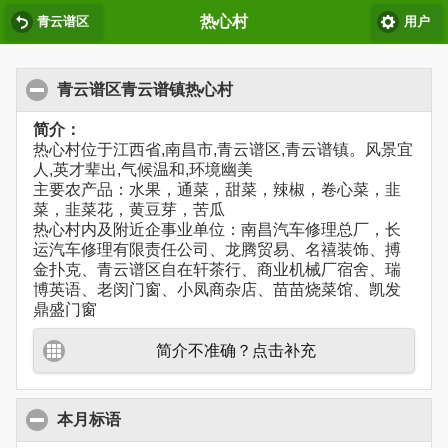
热心村
青云谱区
用户
青云谱区青云谱镇热心村
简介：
热心村位于江西省,南昌市,青云谱区,青云谱镇。风景宜
人,英才辈出,气候温和,环境幽美
主要农产品：水果，通菜，甜菜，辣椒，卷心菜，韭
菜，韭菜花，黄豆芽，苦瓜
热心村内及附近企事业单位：南昌汽车修理总厂，长
运汽车修理有限责任公司、龙腾贸易、名禧装饰、搏
金扑克、青云谱区自在轩茶行、商业机械厂宿舍、瑞
博英语、老闵门窗、小凤商杂店、苗苗烧菜馆、凯发
鼎盛门窗
简介不准确？点击补充
本月标语