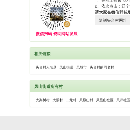
1、在网上搜索“亿个
2、依次点击：辽宁
请大家在微信群转
复制头台村网址
微信扫码 资助网站发展
相关链接
头台村人名录
凤山街道
凤城市
头台村的同名村
凤山街道所有村
大梨树村
大隈村
二龙村
凤凰山村
凤凰山社区
凤泽社