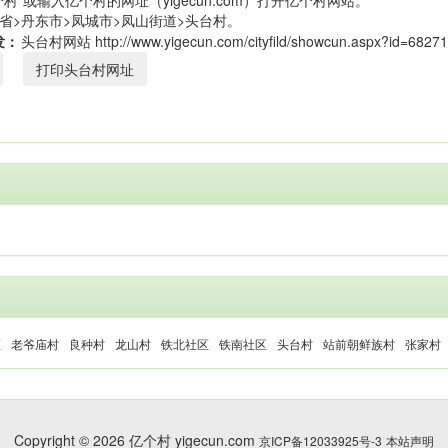
村”或输入亿个村的网址（yigecun.com）打开亿个村网站。
省>丹东市>凤城市>凤山街道>头台村。
发：
打印头台村网址
区
老爷庙村
良种村
龙山村
铁北社区
铁南社区
头台村
站前朝鲜族村
张家村
Copyright © 2026 亿个村 yigecun.com
京ICP备12033925号-3
本站声明