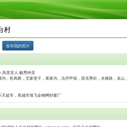
台村
,风景宜人,毓秀钟灵
圈沟，乾凤桥，艾家堡子，黄家沟，沈丹甲线，苗克秀街，水楼路，龙山
乐天超市，凤城市旭飞金钢网纱窗厂