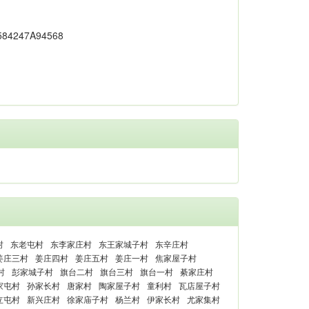
村
东老屯村
东李家庄村
东王家城子村
东辛庄村
姜庄三村
姜庄四村
姜庄五村
姜庄一村
焦家屋子村
村
彭家城子村
旗台二村
旗台三村
旗台一村
綦家庄村
家屯村
孙家长村
唐家村
陶家屋子村
童利村
瓦店屋子村
立屯村
新兴庄村
徐家庙子村
杨兰村
伊家长村
尤家集村