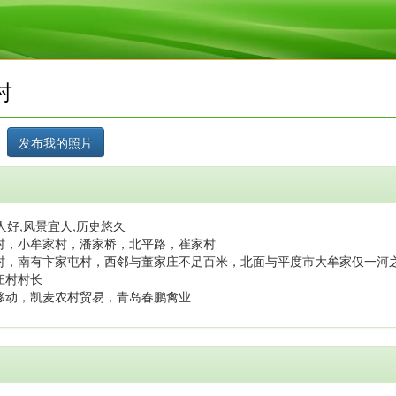
村
人好,风景宜人,历史悠久
村，小牟家村，潘家桥，北平路，崔家村
村，南有卞家屯村，西邻与董家庄不足百米，北面与平度市大牟家仅一河
庄村村长
移动，凯麦农村贸易，青岛春鹏禽业