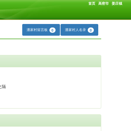
首页
高密市
姜庄镇
潘家村留言板
潘家村人名录
0
0
之隔