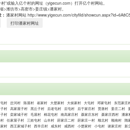
村”或输入亿个村的网址（yigecun.com）打开亿个村网站。
省>潍坊市>高密市>姜庄镇>潘家村。
发：
打印潘家村网址
家屯村
岔河村
陈屋村
崔家村
大楚家村
大侯家村
大屯村
邓家屯村
东范家庄
口子村
高家屋子村
黑丘子村
后老屯村
后屯村
后于家庄村
贾唐村
姜庄二村
屋子村
栾家城子村
毛屋村
棉花屯村
南高家庄村
聂家庄东村
聂家庄西村
潘家
一村
任家屋子村
三姓屯村
山丰村
莳家庄二村
莳家庄一村
顺北村
顺南村
隋
侯家村
西王家城子村
西辛庄村
咸东村
咸西村
小楚家村
小屯村
谢家庄村
新