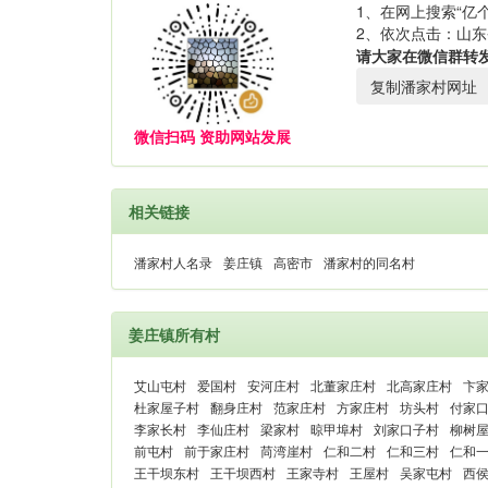
1、在网上搜索“亿个
2、依次点击：山东
请大家在微信群转
复制潘家村网址
微信扫码 资助网站发展
相关链接
潘家村人名录
姜庄镇
高密市
潘家村的同名村
姜庄镇所有村
艾山屯村
爱国村
安河庄村
北董家庄村
北高家庄村
卞
杜家屋子村
翻身庄村
范家庄村
方家庄村
坊头村
付家
李家长村
李仙庄村
梁家村
晾甲埠村
刘家口子村
柳树
前屯村
前于家庄村
苘湾崖村
仁和二村
仁和三村
仁和
王干坝东村
王干坝西村
王家寺村
王屋村
吴家屯村
西