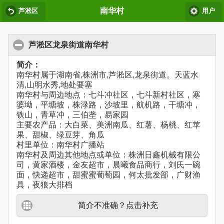
南华村
芦淞区
用户
芦淞区龙泉街道南华村
简介：
南华村属于湖南省,株洲市,芦淞区,龙泉街道。天蓝水
清,山明水秀,地处要塞
南华村与周边地点：七斗冲社区，七斗新村社区，寒
婆坳，平塘坡，株渌路，沙坡里，航机路，干塘冲，
铁山，青草冲，三伯垄，易家园
主要农产品：大白菜、美洲南瓜、红薯、杨桃、红苹
果、甜椒、绿豆芽、角瓜
村里单位：南华村广播站
南华村及周边其他地点或单位：株洲日鑫机械有限公
司，黄家酒楼，金友超市，晨曦食品商行，刘氏一碗
面，快递超市，甜蜜蜜葡萄园，何太批发部，广财渔
具，夜狼大排档
简介不准确？点击补充