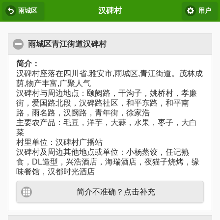
汉碑村
雨城区
用户
雨城区青江街道汉碑村
简介：
汉碑村座落在四川省,雅安市,雨城区,青江街道。茂林成
荫,物产丰富,广聚人气
汉碑村与周边地点：颐阙路，干沟子，姚桥村，孝廉
街，爱国路北段，汉碑路社区，和平东路，和平南
路，雨名路，汉阙路，青年街，徐家浩
主要农产品：毛豆，洋芋，大蒜，水果，枣子，大白
菜
村里单位：汉碑村广播站
汉碑村及周边其他地点或单位：小杨蒸饺，任记熟
食，DL造型，兴浩酒店，海瑞酒店，夜猫子烧烤，缘
味餐馆，汉都时光酒店
简介不准确？点击补充