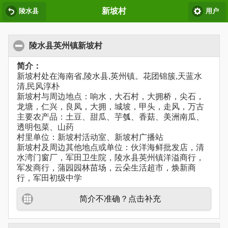
新坡村
陵水县
用户
陵水县英州镇新坡村
简介：
新坡村处在海南省,陵水县,英州镇。花团锦簇,天蓝水
清,民风淳朴
新坡村与周边地点：响水，大石村，大拥桥，尖石，
龙塘，仁兴，良凤，大拥，城坡，甲头，走风，万古
主要农产品：土豆、甜瓜、芋瓠、香菇、美洲南瓜、
透明包菜、山药
村里单位：新坡村活动室、新坡村广播站
新坡村及周边其他地点或单位：伙洋海鲜批发店，清
水湾门窗厂，军田卫生院，陵水县英州镇洋溢商行，
军发商行，蒲园园林苗场，云朵生活超市，焕新商
行，军田初级中学
简介不准确？点击补充