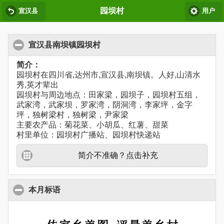
园坝村
宣汉县
用户
宣汉县南坝镇园坝村
简介：
园坝村在四川省,达州市,宣汉县,南坝镇。人好,山清水
秀,英才辈出
园坝村与周边地点：田家梁，园坝子，园坝村五组，
武家湾，武家坝，罗家湾，阴洞湾，李家坪，金字
坪，独树梁村，独树梁，尹家梁
主要农产品：菊花菜、小胡瓜、红薯、甜菜
村里单位：园坝村广播站、园坝村快递站
简介不准确？点击补充
本月标语