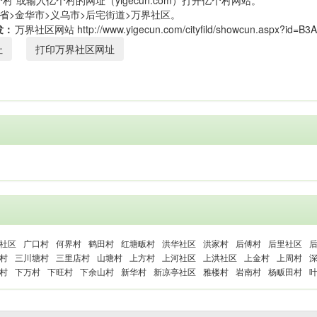
村”或输入亿个村的网址（yigecun.com）打开亿个村网站。
省>金华市>义乌市>后宅街道>万界社区。
发：
址
打印万界社区网址
社区
广口村
何界村
鹤田村
红塘畈村
洪华社区
洪家村
后傅村
后里社区
村
三川塘村
三里店村
山塘村
上方村
上河社区
上洪社区
上金村
上周村
村
下万村
下旺村
下余山村
新华村
新凉亭社区
雅楼村
岩南村
杨畈田村