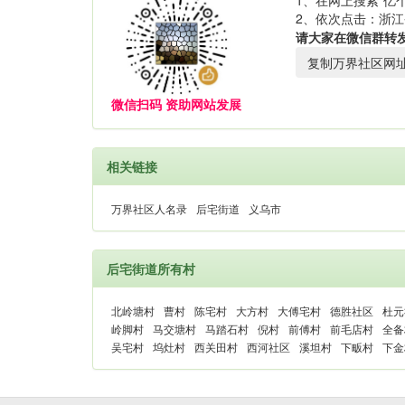
1、在网上搜索“亿个
2、依次点击：浙江
请大家在微信群转
复制万界社区网
微信扫码 资助网站发展
相关链接
万界社区人名录
后宅街道
义乌市
后宅街道所有村
北岭塘村
曹村
陈宅村
大方村
大傅宅村
德胜社区
杜元
岭脚村
马交塘村
马踏石村
倪村
前傅村
前毛店村
全备
吴宅村
坞灶村
西关田村
西河社区
溪坦村
下畈村
下金