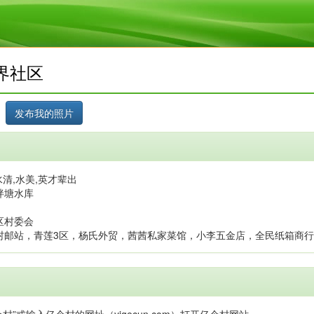
界社区
清,水美,英才辈出
泮塘水库
区村委会
村邮站，青莲3区，杨氏外贸，茜茜私家菜馆，小李五金店，全民纸箱商