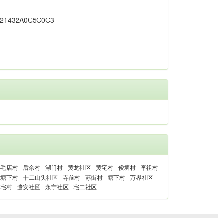
后毛店村
后余村
湖门村
黄龙社区
黄宅村
俊塘村
李祖村
深塘下村
十二山头社区
寺前村
苏街村
塘下村
万界社区
叶宅村
遗安社区
永宁社区
宅二社区