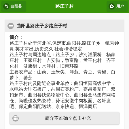
路庄子村
曲阳县
用户
曲阳县路庄子乡路庄子村
简介：
路庄子村处于河北省,保定市,曲阳县,路庄子乡。毓秀钟
灵,英才辈出,历史悠久,社会和谐稳定
路庄子村与周边地点：路庄子乡，沙河灌渠桥，杨家
庄村，王家庄村，吉安街，致富路，孟王化村，齐王
化村，健康街，水洼村，旧南环路
主要农产品：山药、玉米尖、洋葱、青豆、青椒、白
萝卜、蕃茄
路庄子村内及附近企事业单位：曲阳恒阳高级中学，
水电站大理石板厂，占周石英粉厂、嘉昌雕塑厂、双
扣超市、曲阳县快递物流中心、曲阳县盒马集市网格
仓、尚暖佳发热瓷砖、孙记安徽牛肉板面、名轩发
吧、保定曲阳配送站、京东快递、恒泽商店
简介不准确？点击补充