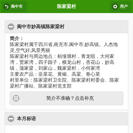
陈家梁村
阆中市
用户
阆中市妙高镇陈家梁村
简介：
陈家梁村属于四川省,南充市,阆中市,妙高镇。人杰地
灵,空气好,风景秀丽
陈家梁村与周边地点：柏垭塘村，青龙咀，大何家
湾，贾家湾，四子园子，横龙山村，杏花山，妙高
镇，蒲家梁，刘家山，魏家梁村，小何家湾
主要农产品：韭菜花、黄椒、高粱、卷心菜
村里单位：陈家梁村卫生院、陈家梁村村委会、陈家
梁村广播站、陈家梁村党支部
简介不准确？点击补充
本月标语