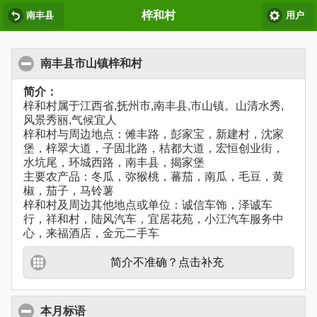
梓和村
南丰县
用户
南丰县市山镇梓和村
简介：
梓和村属于江西省,抚州市,南丰县,市山镇。山清水秀,
风景秀丽,气候宜人
梓和村与周边地点：傩丰路，彭家宝，新建村，沈家
堡，梓翠大道，子固北路，桔都大道，宏恒创业街，
水坑尾，环城西路，南丰县，揭家堡
主要农产品：冬瓜，弥猴桃，蕃茄，南瓜，毛豆，黄
椒，茄子，马铃薯
梓和村及周边其他地点或单位：诚信车饰，泽诚车
行，祥和村，陆风汽车，宜居花苑，小江汽车服务中
心，来福酒店，金元二手车
简介不准确？点击补充
本月标语