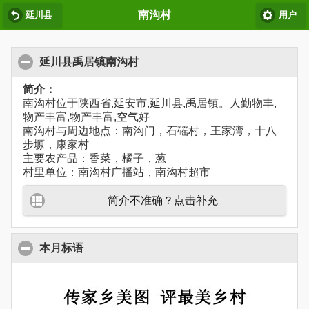
南沟村
延川县
用户
延川县禹居镇南沟村
简介：
南沟村位于陕西省,延安市,延川县,禹居镇。人勤物丰,
物产丰富,物产丰富,空气好
南沟村与周边地点：南沟门，石磘村，王家湾，十八
步塬，康家村
主要农产品：香菜，橘子，葱
村里单位：南沟村广播站，南沟村超市
简介不准确？点击补充
本月标语