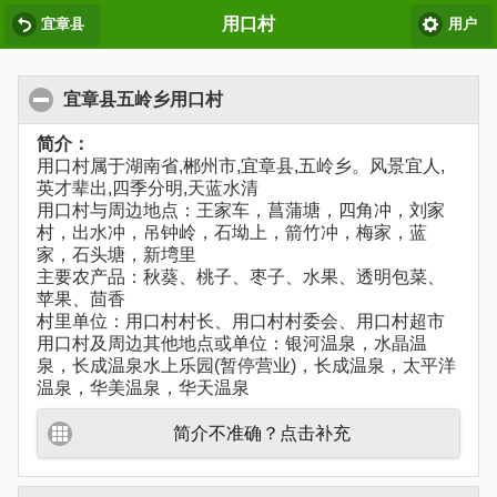
用口村
宜章县
用户
宜章县五岭乡用口村
简介：
用口村属于湖南省,郴州市,宜章县,五岭乡。风景宜人,
英才辈出,四季分明,天蓝水清
用口村与周边地点：王家车，菖蒲塘，四角冲，刘家
村，出水冲，吊钟岭，石坳上，箭竹冲，梅家，蓝
家，石头塘，新塆里
主要农产品：秋葵、桃子、枣子、水果、透明包菜、
苹果、茴香
村里单位：用口村村长、用口村村委会、用口村超市
用口村及周边其他地点或单位：银河温泉，水晶温
泉，长成温泉水上乐园(暂停营业)，长成温泉，太平洋
温泉，华美温泉，华天温泉
简介不准确？点击补充