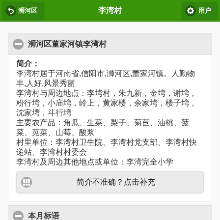
李湾村
浉河区
用户
浉河区董家河镇李湾村
简介：
李湾村居于河南省,信阳市,浉河区,董家河镇。人勤物
丰,人好,风景秀丽
李湾村与周边地点：李塆村，朱九新，金塆，谢塆，
粉行塆，小庙塆，岭上，黄家楼，余家塆，楼子塆，
沈家塆，斗行塆
主要农产品：角瓜、生菜、梨子、菊苣、油桃、菠
菜、苋菜、山莓、酸浆
村里单位：李湾村卫生院、李湾村党支部、李湾村快
递站、李湾村村委会
李湾村及周边其他地点或单位：李湾完全小学
简介不准确？点击补充
本月标语