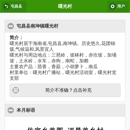
曙光村
屯昌县
用户
屯昌县南坤镇曙光村
简介：
曙光村居于海南省,屯昌县,南坤镇。历史悠久,花团锦
簇,气候温和,风景宜人
曙光村与周边地点：三琶岭，坡林村，赤坎坡，加埇
坡，土水岭，水车，赤狗，南蛇，加赖
主要农产品：茴香，香菇，小胡萝卜，南瓜
村里单位：曙光村广播站，曙光村活动室，曙光村党
支部
简介不准确？点击补充
本月标语