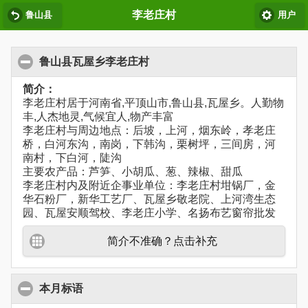
李老庄村
鲁山县
用户
鲁山县瓦屋乡李老庄村
简介：
李老庄村居于河南省,平顶山市,鲁山县,瓦屋乡。人勤物
丰,人杰地灵,气候宜人,物产丰富
李老庄村与周边地点：后坡，上河，烟东岭，孝老庄
桥，白河东沟，南岗，下韩沟，栗树坪，三间房，河
南村，下白河，陡沟
主要农产品：芦笋、小胡瓜、葱、辣椒、甜瓜
李老庄村内及附近企事业单位：李老庄村坩锅厂，金
华石粉厂，新华工艺厂、瓦屋乡敬老院、上河湾生态
园、瓦屋安顺驾校、李老庄小学、名扬布艺窗帘批发
简介不准确？点击补充
本月标语