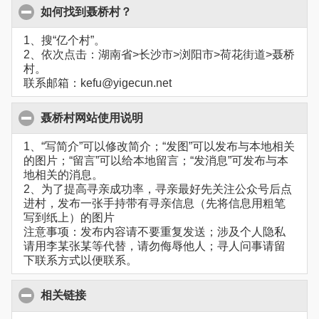
如何找到聂桥村？
1、搜“亿个村”。
2、依次点击：湖南省>长沙市>浏阳市>荷花街道>聂桥
村。
联系邮箱：kefu@yigecun.net
聂桥村网站使用说明
1、“写简介”可以修改简介；“发图”可以发布与本地相关
的图片；“留言”可以给本地留言；“发消息”可发布与本
地相关的消息。
2、为了提高寻亲成功率，寻亲最好先关注公众号后点
进村，发布一张手持带有寻亲信息（先将信息用粗笔
写到纸上）的图片
注意事项：发布内容请不要重复发送；涉及个人隐私
请用李某张某等代替，请勿侮辱他人；寻人问事请留
下联系方式以便联系。
相关链接