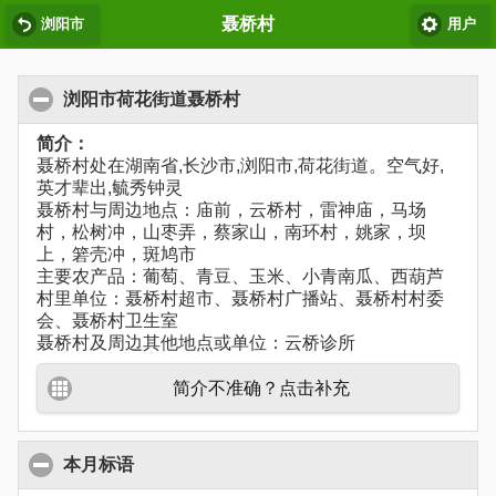
聂桥村
浏阳市
用户
浏阳市荷花街道聂桥村
简介：
聂桥村处在湖南省,长沙市,浏阳市,荷花街道。空气好,
英才辈出,毓秀钟灵
聂桥村与周边地点：庙前，云桥村，雷神庙，马场
村，松树冲，山枣弄，蔡家山，南环村，姚家，坝
上，箬壳冲，斑鸠市
主要农产品：葡萄、青豆、玉米、小青南瓜、西葫芦
村里单位：聂桥村超市、聂桥村广播站、聂桥村村委
会、聂桥村卫生室
聂桥村及周边其他地点或单位：云桥诊所
简介不准确？点击补充
本月标语