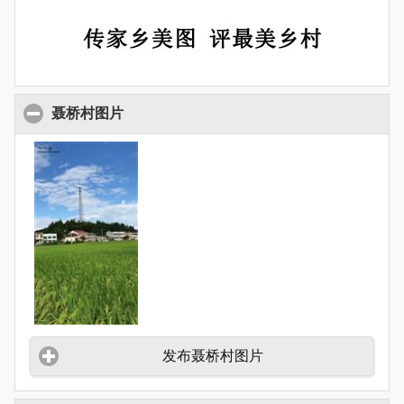
聂桥村图片
发布聂桥村图片