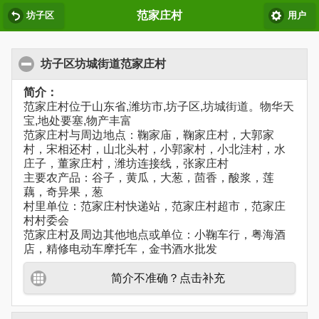
范家庄村
坊子区
用户
坊子区坊城街道范家庄村
简介：
范家庄村位于山东省,潍坊市,坊子区,坊城街道。物华天
宝,地处要塞,物产丰富
范家庄村与周边地点：鞠家庙，鞠家庄村，大郭家
村，宋相还村，山北头村，小郭家村，小北洼村，水
庄子，董家庄村，潍坊连接线，张家庄村
主要农产品：谷子，黄瓜，大葱，茴香，酸浆，莲
藕，奇异果，葱
村里单位：范家庄村快递站，范家庄村超市，范家庄
村村委会
范家庄村及周边其他地点或单位：小鞠车行，粤海酒
店，精修电动车摩托车，金书酒水批发
简介不准确？点击补充