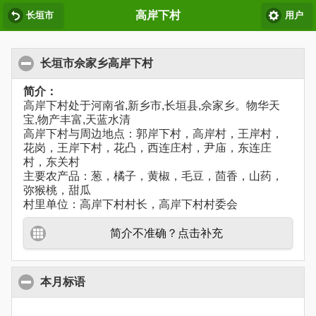
高岸下村
长垣市
用户
长垣市佘家乡高岸下村
简介：
高岸下村处于河南省,新乡市,长垣县,佘家乡。物华天
宝,物产丰富,天蓝水清
高岸下村与周边地点：郭岸下村，高岸村，王岸村，
花岗，王岸下村，花凸，西连庄村，尹庙，东连庄
村，东关村
主要农产品：葱，橘子，黄椒，毛豆，茴香，山药，
弥猴桃，甜瓜
村里单位：高岸下村村长，高岸下村村委会
简介不准确？点击补充
本月标语