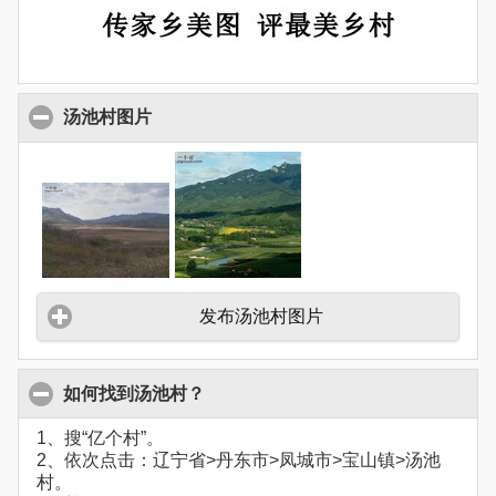
汤池村图片
发布汤池村图片
如何找到汤池村？
1、搜“亿个村”。
2、依次点击：辽宁省>丹东市>凤城市>宝山镇>汤池
村。