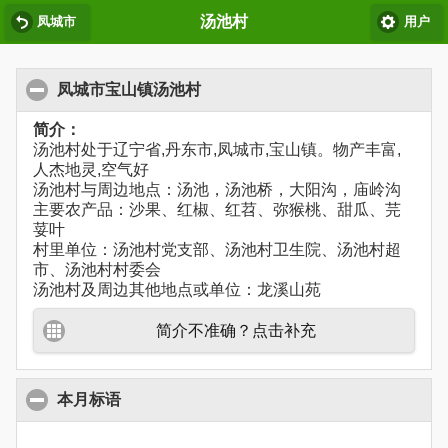
汤池村
凤城市
用户
凤城市宝山镇汤池村
简介：
汤池村处于辽宁省,丹东市,凤城市,宝山镇。物产丰富,
人杰地灵,空气好
汤池村与周边地点：汤池，汤池桥，大阳沟，庙岭沟
主要农产品：沙果、红椒、红苕、弥猴桃、甜瓜、芫
荽叶
村里单位：汤池村党支部、汤池村卫生院、汤池村超
市、汤池村村委会
汤池村及周边其他地点或单位：龙溪山苑
简介不准确？点击补充
本月标语