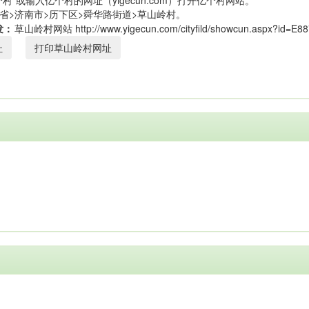
村”或输入亿个村的网址（yigecun.com）打开亿个村网站。
省>济南市>历下区>舜华路街道>草山岭村。
发：
址
打印草山岭村网址