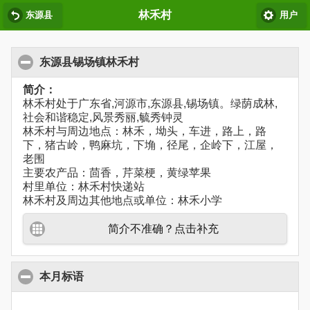
林禾村
东源县
用户
东源县锡场镇林禾村
简介：
林禾村处于广东省,河源市,东源县,锡场镇。绿荫成林,
社会和谐稳定,风景秀丽,毓秀钟灵
林禾村与周边地点：林禾，坳头，车进，路上，路
下，猪古岭，鸭麻坑，下埆，径尾，企岭下，江屋，
老围
主要农产品：茴香，芹菜梗，黄绿苹果
村里单位：林禾村快递站
林禾村及周边其他地点或单位：林禾小学
简介不准确？点击补充
本月标语