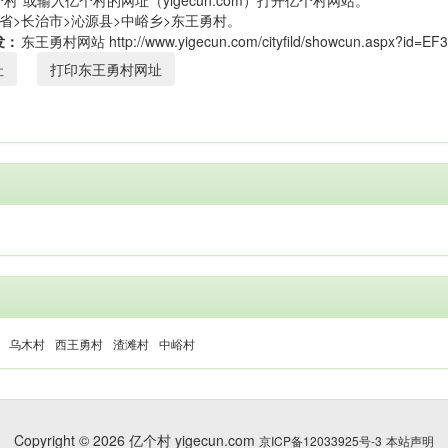
村”或输入亿个村的网址（yigecun.com）打开亿个村网站。
省>长治市>沁源县>中峪乡>东王勇村。
发：
址
打印东王勇村网址
乌木村
西王勇村
渣滩村
中峪村
Copyright © 2026 亿个村 yigecun.com
京ICP备12033925号-3
本站声明