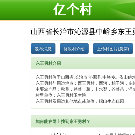
山西省长治市沁源县中峪乡东王
东王勇村介绍
东王勇村位于山西省,长治市,沁源县,中峪乡。依山傍水
东王勇村与周边地点：西王勇村，西河，柏子河，东
主要农产品：秋葵，芹菜，葱，丰水梨，芥菜苗，洋
村里单位：东王勇村卫生院
东王勇村及周边其他地点或单位：螺山生态庄园
如何能在网上找到东王勇村？