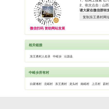
1、在网上搜索“亿个
2、依次点击：山西
请大家在微信群转
复制东王勇村网
微信扫码 资助网站发展
相关链接
东王勇村人名录
中峪乡
沁源县
中峪乡所有村
白家滩村
北峪村
东王勇村
龙头村
南峪村
上庄村
蔚村