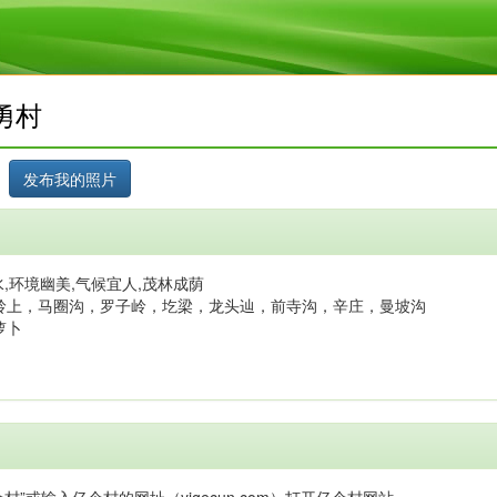
勇村
,环境幽美,气候宜人,茂林成荫
岭上，马圈沟，罗子岭，圪梁，龙头辿，前寺沟，辛庄，曼坡沟
萝卜