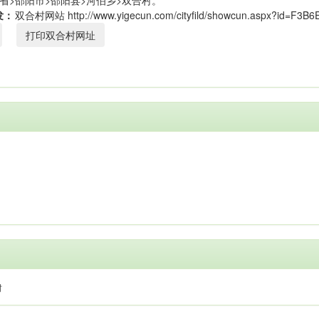
省>邵阳市>邵阳县>河伯乡>双合村。
发：
打印双合村网址
村