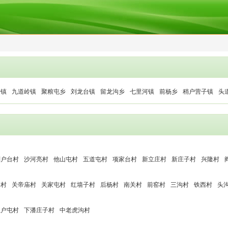
子镇
九道岭镇
聚粮屯乡
刘龙台镇
留龙沟乡
七里河镇
前杨乡
稍户营子镇
头
刘户台村
沙河亮村
他山屯村
五道屯村
项家台村
新立庄村
新庄子村
兴隆村
沟村
关帝庙村
关家屯村
红墙子村
后杨村
南关村
前窑村
三沟村
铁西村
头
往户屯村
下潘庄子村
中老虎沟村