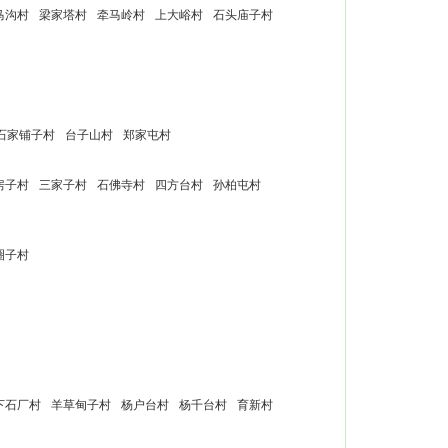
马沟村
梁家塔村
牵马岭村
上大峪村
石头庙子村
石家铺子村
台子山村
郑家屯村
房子村
三家子村
石佛寺村
四方台村
孙柏屯村
圈子村
下石厂村
羊草甸子村
杨户台村
杨千台村
育新村