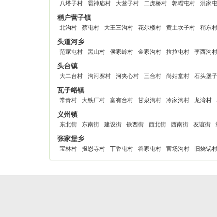
八塔子村
雹神庙村
大营子村
二虎桥村
郭帽屯村
洪家
稍户营子镇
北沟村
蔡屯村
大王三沟村
花尔楼村
黄土坎子村
稍东
头道河乡
范家屯村
黑山村
侯家岭村
金家沟村
拉拉屯村
李西沟
头台镇
大二台村
沟河寨村
河夹心村
三台村
尚姑堂村
石头堡
瓦子峪镇
常青村
大铁厂村
富有台村
甘泉沟村
冷家沟村
龙湾村
义州镇
东北街
东南街
建设街
铁西街
西北街
西南街
友谊街
张家堡乡
宝林村
报恩寺村
丁香屯村
谷家屯村
官场沟村
旧烧锅