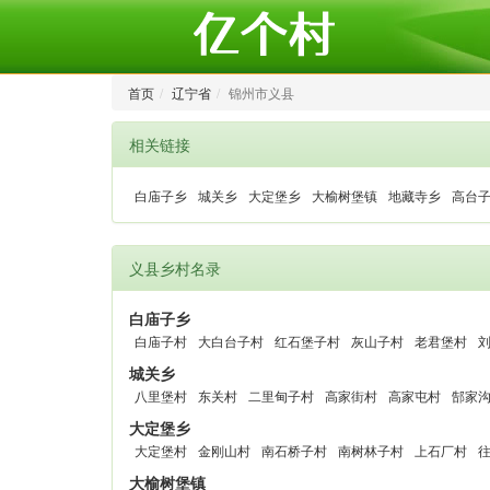
首页
辽宁省
锦州市义县
相关链接
白庙子乡
城关乡
大定堡乡
大榆树堡镇
地藏寺乡
高台
义县乡村名录
白庙子乡
白庙子村
大白台子村
红石堡子村
灰山子村
老君堡村
城关乡
八里堡村
东关村
二里甸子村
高家街村
高家屯村
郜家
大定堡乡
大定堡村
金刚山村
南石桥子村
南树林子村
上石厂村
大榆树堡镇