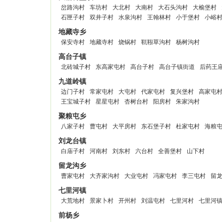
岔路沟村
车坊村
大北村
大南村
大石头沟村
大榆堡村
石匣子村
双井子村
水泉沟村
王翰林村
小于堡村
小峪
地藏寺乡
保安寺村
地藏寺村
烧锅村
靰鞡草沟村
杨树沟村
高台子镇
北砖城子村
东高家屯村
高台子村
高台子镇街道
后药王
九道岭镇
边门子村
常家屯村
大屯村
代家屯村
复兴堡村
高家屯
王宝城子村
星星屯村
杏树台村
阳房村
朱家沟村
聚粮屯乡
八家子村
曹屯村
大平房村
东石堡子村
杜家屯村
海粮
刘龙台镇
白庙子村
河南村
刘东村
六台村
全善堡村
山下村
留龙沟乡
曹家屯村
大齐家沟村
大业屯村
冯家屯村
李三屯村
留
七里河镇
大荒地村
景家卜村
开州村
刘温屯村
七里河村
七里河
前杨乡