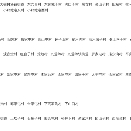
大榆树堡镇街道
东六台村
东砖城子村
沟口子村
黑背村
尖山子村
旧站村
拉
村
小籽粒屯东村
小籽粒屯西村
庙村
旧陵村
康家屯村
靠山屯村
砬子山村
柳河沟村
清河城子村
桑土营子村
村
观音堂村
红台子村
荒地村
九道岭村
九道岭镇街道
罗家屯村
庙尔沟村
平
屯村
贺家屯村
聚粮屯村
李家台村
孟家屯村
四家子村
太平屯村
徐三家村
羊
龙沟村
邱家屯村
全家屯村
下高家沟村
下山口村
镇街道
上坎子村
石桥子村
四合屯村
松林卜村
谈家沟村
团山子村
西后台村