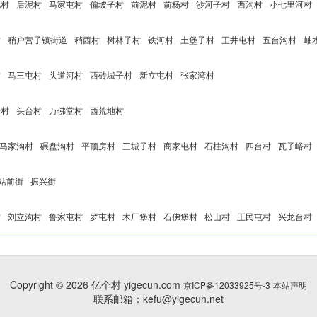
屯村
后泥村
马家屯村
偏坡子村
前泥村
前杨村
沙河子村
西沟村
小七里河村
村
稍户营子镇街道
稍西村
树林子村
铁河村
土堡子村
王井屯村
五台沟村
岫
村
马三屯村
头道河村
西砖城子村
新立屯村
张家湾村
子村
头台村
万佛堂村
西荒地村
马家沟村
碾盘沟村
平顶房村
三城子村
商家屯村
石柱沟村
四台村
瓦子峪村
站前街
振兴街
村
刘立沟村
鲁家屯村
罗屯村
木厂堡村
石佛堡村
松山村
王民屯村
兴龙台村
Copyright © 2026 亿个村 yigecun.com
京ICP备12033925号-3
本站声明
联系邮箱：kefu@yigecun.net