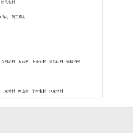
新民屯村
水沟村
药王庙村
五间房村
五台村
下堡子村
英歌山村
榆钱沟村
一家峪村
鹰山村
于树屯村
张家堡村