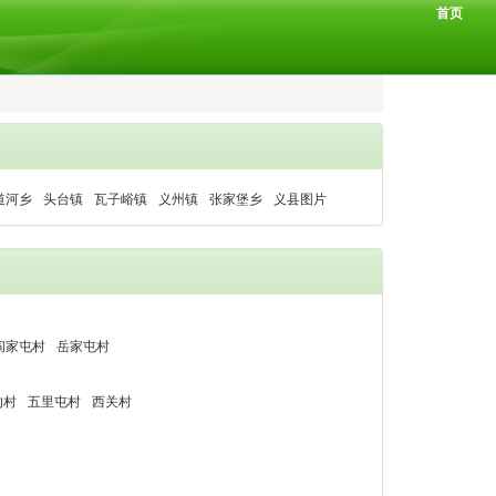
首页
道河乡
头台镇
瓦子峪镇
义州镇
张家堡乡
义县图片
阎家屯村
岳家屯村
沟村
五里屯村
西关村