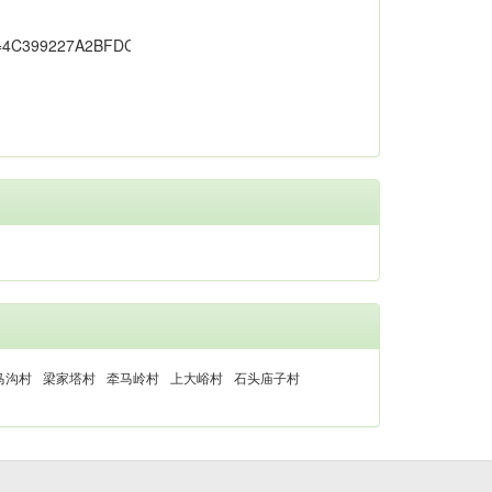
马沟村
梁家塔村
牵马岭村
上大峪村
石头庙子村