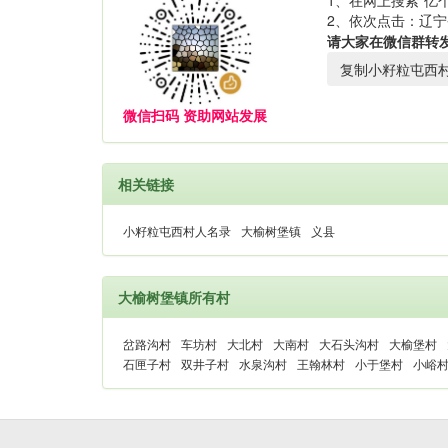
1、在网上搜索“亿个
2、依次点击：辽宁
请大家在微信群转
复制小籽粒屯西
微信扫码 资助网站发展
相关链接
小籽粒屯西村人名录
大榆树堡镇
义县
大榆树堡镇所有村
岔路沟村
车坊村
大北村
大南村
大石头沟村
大榆堡村
石匣子村
双井子村
水泉沟村
王翰林村
小于堡村
小峪