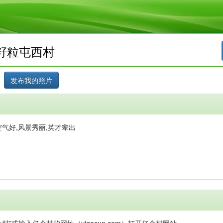
籽粒屯西村
气好,风景秀丽,英才辈出