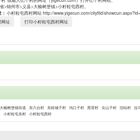
村”或输入亿个村的网址（yigecun.com）打开亿个村网站。
省>锦州市>义县>大榆树堡镇>小籽粒屯西村。
发：
村网址
打印小籽粒屯西村网址
大榆树堡镇街道
东六台村
东砖城子村
沟口子村
黑背村
尖山子村
旧站村
拉
村
小籽粒屯东村
小籽粒屯西村