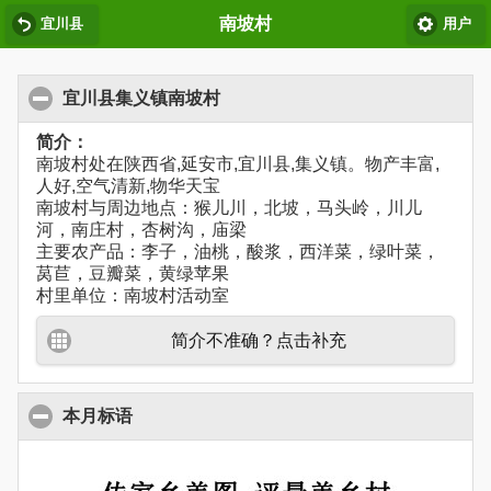
南坡村
宜川县
用户
宜川县集义镇南坡村
简介：
南坡村处在陕西省,延安市,宜川县,集义镇。物产丰富,
人好,空气清新,物华天宝
南坡村与周边地点：猴儿川，北坡，马头岭，川儿
河，南庄村，杏树沟，庙梁
主要农产品：李子，油桃，酸浆，西洋菜，绿叶菜，
莴苣，豆瓣菜，黄绿苹果
村里单位：南坡村活动室
简介不准确？点击补充
本月标语