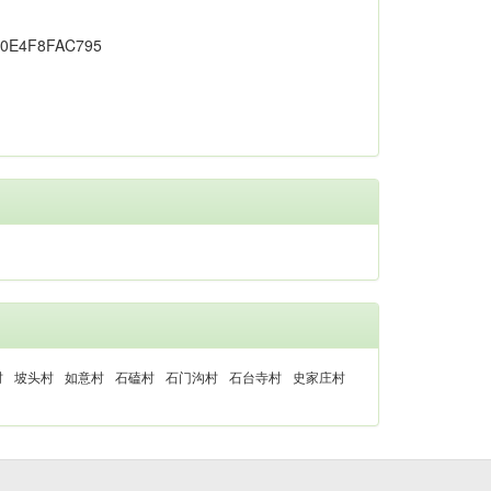
村
坡头村
如意村
石磕村
石门沟村
石台寺村
史家庄村