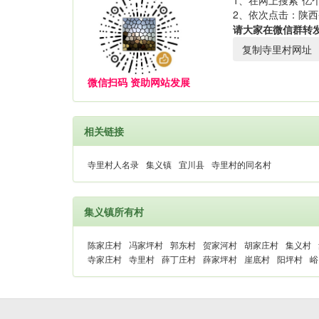
1、在网上搜索“亿个
2、依次点击：陕西
请大家在微信群转
复制寺里村网址
微信扫码 资助网站发展
相关链接
寺里村人名录
集义镇
宜川县
寺里村的同名村
集义镇所有村
陈家庄村
冯家坪村
郭东村
贺家河村
胡家庄村
集义村
寺家庄村
寺里村
薛丁庄村
薛家坪村
崖底村
阳坪村
峪