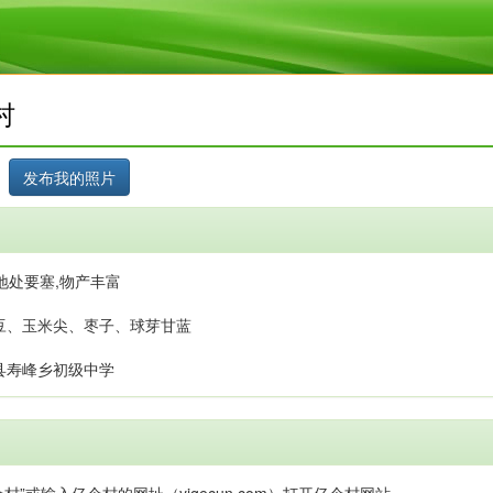
村
地处要塞,物产丰富
豆、玉米尖、枣子、球芽甘蓝
县寿峰乡初级中学