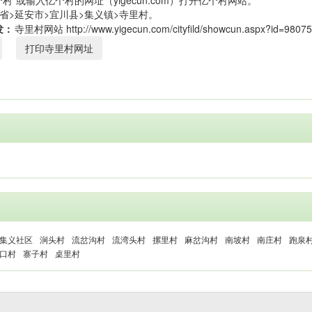
村”或输入亿个村的网址（yigecun.com）打开亿个村网站。
省>延安市>宜川县>集义镇>寺里村。
发：
打印寺里村网址
集义社区
涧头村
流岔沟村
流湾头村
摞里村
麻岔沟村
南坡村
南庄村
跑泉
口村
寨子村
桌里村