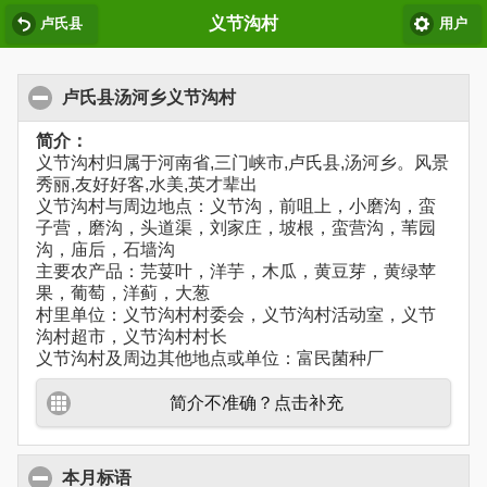
义节沟村
卢氏县
用户
卢氏县汤河乡义节沟村
简介：
义节沟村归属于河南省,三门峡市,卢氏县,汤河乡。风景
秀丽,友好好客,水美,英才辈出
义节沟村与周边地点：义节沟，前咀上，小磨沟，蛮
子营，磨沟，头道渠，刘家庄，坡根，蛮营沟，苇园
沟，庙后，石墙沟
主要农产品：芫荽叶，洋芋，木瓜，黄豆芽，黄绿苹
果，葡萄，洋蓟，大葱
村里单位：义节沟村村委会，义节沟村活动室，义节
沟村超市，义节沟村村长
义节沟村及周边其他地点或单位：富民菌种厂
简介不准确？点击补充
本月标语