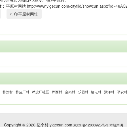
省>吉林市>昌邑区>桦皮厂镇>平原村。
发：
打印平原村网址
桦郊村
桦皮厂村
桦皮厂社区
桦西村
金岗村
乐园村
柳屯村
漂洋村
平安
Copyright © 2026 亿个村 yigecun.com
京ICP备12033925号-3
本站声明