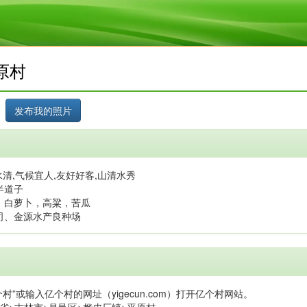
原村
清,气候宜人,友好好客,山清水秀
半道子
，白萝卜，高粱，苦瓜
司、金源水产良种场
村”或输入亿个村的网址（yigecun.com）打开亿个村网站。