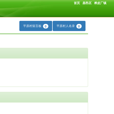
首页
昌邑区
桦皮厂镇
平原村留言板
平原村人名录
0
0