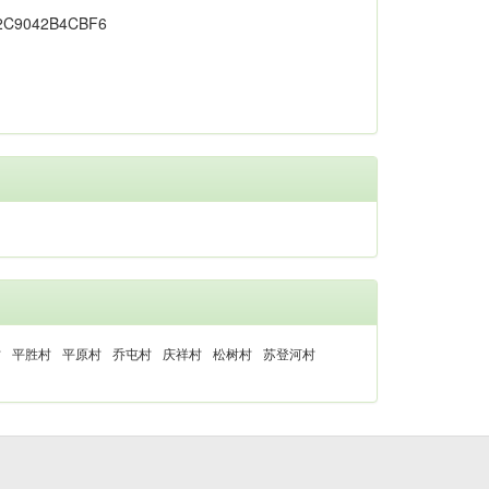
村
平胜村
平原村
乔屯村
庆祥村
松树村
苏登河村