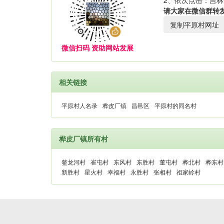
2、依次点击：吉林
请大家在微信群转
复制平原村网址
微信扫码 资助网站发展
相关链接
平原村人名录
桦皮厂镇
昌邑区
平原村的同名村
桦皮厂镇所有村
鳌龙河村
崔屯村
东风村
东胜村
董屯村
桦北村
桦东村
新胜村
星火村
幸福村
永胜村
张相村
祖家岭村